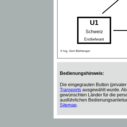
U1
Schweiz
Erstlieferant
© Ing. Gert Blühberger
Bedienungshinweis:
Die eingegrauten Button (private
Transports
ausgewählt wurde. Ab 
gewünschten Länder für die pers
ausführlichen Bedienungsanleitu
Sitemap
.